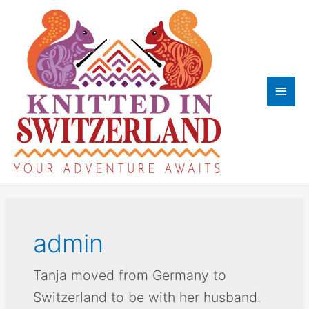
Skip
to
content
Main
Men
admin
Tanja moved from Germany to
Switzerland to be with her husband.