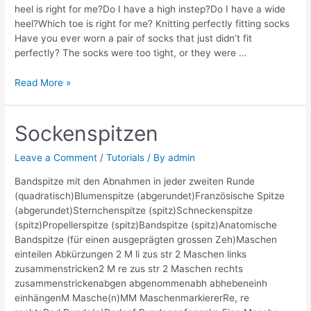
heel is right for me?Do I have a high instep?Do I have a wide
heel?Which toe is right for me? Knitting perfectly fitting socks
Have you ever worn a pair of socks that just didn’t fit
perfectly? The socks were too tight, or they were …
Perfectly
Read More »
fitting
socks
Sockenspitzen
Leave a Comment
/
Tutorials
/ By
admin
Bandspitze mit den Abnahmen in jeder zweiten Runde
(quadratisch)Blumenspitze (abgerundet)Französische Spitze
(abgerundet)Sternchenspitze (spitz)Schneckenspitze
(spitz)Propellerspitze (spitz)Bandspitze (spitz)Anatomische
Bandspitze (für einen ausgeprägten grossen Zeh)Maschen
einteilen Abkürzungen 2 M li zus str 2 Maschen links
zusammenstricken2 M re zus str 2 Maschen rechts
zusammenstrickenabgen abgenommenabh abhebeneinh
einhängenM Masche(n)MM MaschenmarkiererRe, re