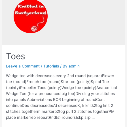
Toes
Leave a Comment
/
Tutorials
/ By
admin
Wedge toe with decreases every 2nd round (square)Flower
toe (round)French toe (round)Star toe (pointy)Spiral Toe
(pointy)Propeller Toes (pointy)Wedge toe (pointy)Anatomical
Wedge Toe (for a pronounced big toe)Dividing your stitches
into panels Abbreviations BOR beginning of roundCont
continueDec decreasedec’d decreasedK, k knitk2tog knit 2
stitches togetherm markerp2tog purl 2 stitches togetherPM
place markerrep repeatRnd(s) round(s)skp slip …