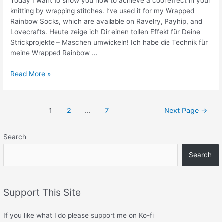
Today I want to show you how to achieve a cool effect in your
knitting by wrapping stitches. I’ve used it for my Wrapped
Rainbow Socks, which are available on Ravelry, Payhip, and
Lovecrafts. Heute zeige ich Dir einen tollen Effekt für Deine
Strickprojekte – Maschen umwickeln! Ich habe die Technik für
meine Wrapped Rainbow …
Tutorial:
Read More »
Wrapping
stitches
/
Posts
1
2
…
7
Next Page
→
Maschen
navigation
umwickeln
Search
Search
Support This Site
If you like what I do please support me on Ko-fi