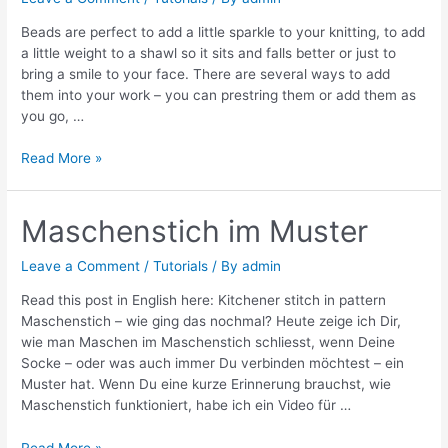
Beads are perfect to add a little sparkle to your knitting, to add
a little weight to a shawl so it sits and falls better or just to
bring a smile to your face. There are several ways to add
them into your work – you can prestring them or add them as
you go, …
Knitting
Read More »
with
beads
/
Maschenstich im Muster
Stricken
mit
Leave a Comment
/
Tutorials
/ By
admin
Perlen
Read this post in English here: Kitchener stitch in pattern
Maschenstich – wie ging das nochmal? Heute zeige ich Dir,
wie man Maschen im Maschenstich schliesst, wenn Deine
Socke – oder was auch immer Du verbinden möchtest – ein
Muster hat. Wenn Du eine kurze Erinnerung brauchst, wie
Maschenstich funktioniert, habe ich ein Video für …
Maschenstich