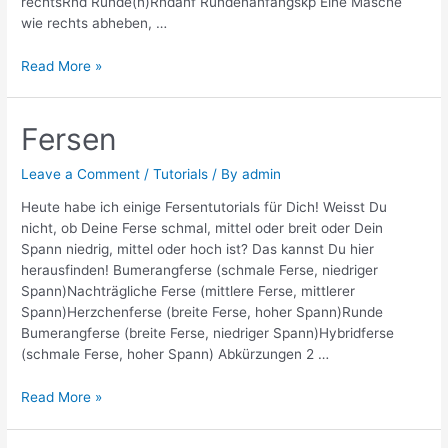
rechtsRnd Runde(n)Rndanf Rundenanfangskp Eine Masche
wie rechts abheben, …
Sockenspitzen
Read More »
Fersen
Leave a Comment
/
Tutorials
/ By
admin
Heute habe ich einige Fersentutorials für Dich! Weisst Du
nicht, ob Deine Ferse schmal, mittel oder breit oder Dein
Spann niedrig, mittel oder hoch ist? Das kannst Du hier
herausfinden! Bumerangferse (schmale Ferse, niedriger
Spann)Nachträgliche Ferse (mittlere Ferse, mittlerer
Spann)Herzchenferse (breite Ferse, hoher Spann)Runde
Bumerangferse (breite Ferse, niedriger Spann)Hybridferse
(schmale Ferse, hoher Spann) Abkürzungen 2 …
Fersen
Read More »