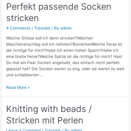
Perfekt passende Socken
stricken
4 Comments
/
Tutorials
/ By
admin
Welche Grösse soll ich denn stricken?Welchen
Maschenanschlag soll ich nehmen?BündchenWelche Ferse ist
die richtige für mich?Habe ich einen hohen Spann?Habe ich
eine breite Ferse?Welche Spitze ist die richtige für mich? Hast
Du mal ein Paar Socken angehabt, das einfach nicht perfekt
gepasst hat? Die Socken waren zu eng, oder sie waren zu weit
und schlabberten …
Perfekt
Read More »
passende
Socken
stricken
Knitting with beads /
Stricken mit Perlen
Leave a Comment
/
Tutorials
/ By
admin