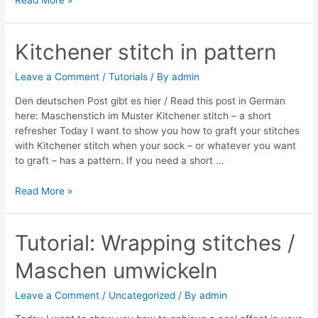
Read More »
im
Muster
Kitchener stitch in pattern
Leave a Comment
/
Tutorials
/ By
admin
Den deutschen Post gibt es hier / Read this post in German
here: Maschenstich im Muster Kitchener stitch – a short
refresher Today I want to show you how to graft your stitches
with Kitchener stitch when your sock – or whatever you want
to graft – has a pattern. If you need a short …
Kitchener
Read More »
stitch
in
pattern
Tutorial: Wrapping stitches /
Maschen umwickeln
Leave a Comment
/
Uncategorized
/ By
admin