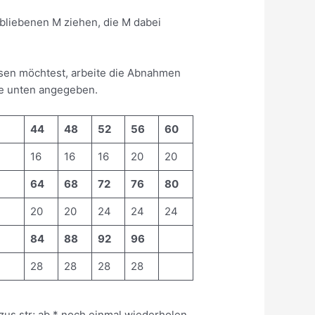
bliebenen M ziehen, die M dabei
ssen möchtest, arbeite die Abnahmen
lle unten angegeben.
44
48
52
56
60
16
16
16
20
20
64
68
72
76
80
20
20
24
24
24
84
88
92
96
28
28
28
28
zus str; ab * noch einmal wiederholen.