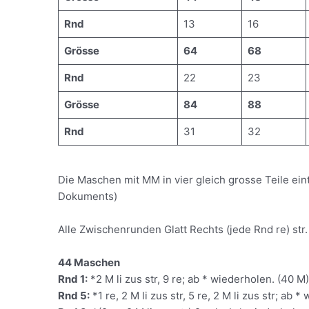
Rnd
13
16
Grösse
64
68
Rnd
22
23
Grösse
84
88
Rnd
31
32
Die Maschen mit MM in vier gleich grosse Teile ein
Dokuments)
Alle Zwischenrunden Glatt Rechts (jede Rnd re) str.
44 Maschen
Rnd 1:
*2 M li zus str, 9 re; ab * wiederholen. (40 M
Rnd 5:
*1 re, 2 M li zus str, 5 re, 2 M li zus str; ab 