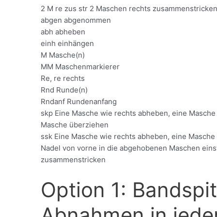
2 M re zus str 2 Maschen rechts zusammenstricke
abgen abgenommen
abh abheben
einh einhängen
M Masche(n)
MM Maschenmarkierer
Re, re rechts
Rnd Runde(n)
Rndanf Rundenanfang
skp Eine Masche wie rechts abheben, eine Masche 
Masche überziehen
ssk Eine Masche wie rechts abheben, eine Masche w
Nadel von vorne in die abgehobenen Maschen eins
zusammenstricken
Option 1: Bandspi
Abnahmen in jede