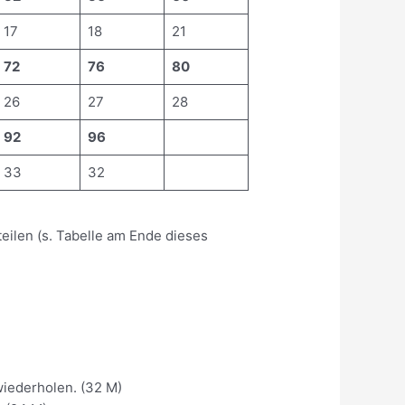
17
18
21
72
76
80
26
27
28
92
96
33
32
teilen (s. Tabelle am Ende dieses
)
* wiederholen. (32 M)