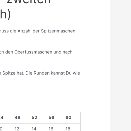
h)
muss die Anzahl der Spitzenmaschen
ach den Oberfussmaschen und nach
e Spitze hat. Die Runden kannst Du wie
44
48
52
56
60
0
12
14
16
18