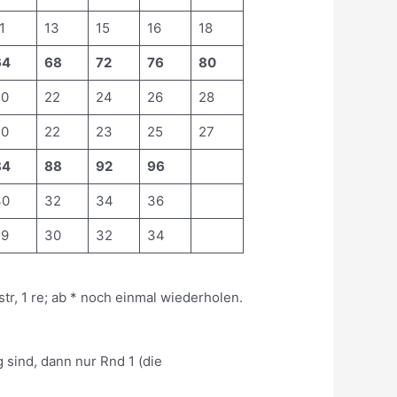
1
13
15
16
18
64
68
72
76
80
20
22
24
26
28
20
22
23
25
27
84
88
92
96
30
32
34
36
29
30
32
34
str, 1 re; ab * noch einmal wiederholen.
 sind, dann nur Rnd 1 (die